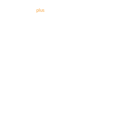
plus
Vous n'
No
- Du
lun
- Pour toute 